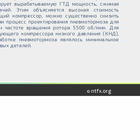
ирует вырабатываемую ГТД мощность, сжимая
ачей. Этим объясняется высокая стоимость
ющий компрессор, можно существенно снизить
сан процесс проектирования пневмотормоза для
 частоте вращения ротора 5500 об/мин. Для
вующего компрессора низкого давления (КНД),
аботке пневмотормоза являлось минимальное
вых деталей.
ntfx.org
©