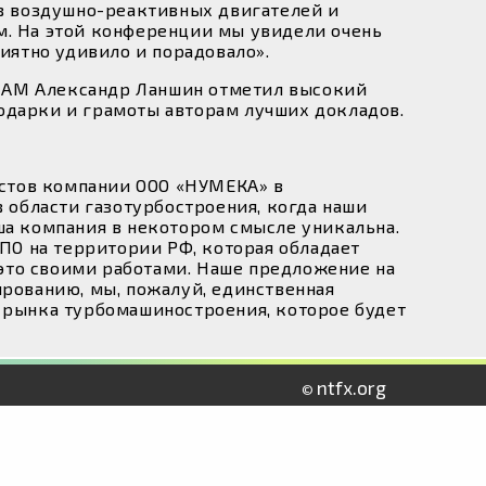
в воздушно-реактивных двигателей и
м. На этой конференции мы увидели очень
риятно удивило и порадовало».
ЦИАМ Александр Ланшин отметил высокий
одарки и грамоты авторам лучших докладов.
стов компании ООО «НУМЕКА» в
в области газотурбостроения, когда наши
ша компания в некотором смысле уникальна.
О на территории РФ, которая обладает
это своими работами. Наше предложение на
ированию, мы, пожалуй, единственная
я рынка турбомашиностроения, которое будет
ntfx.org
©