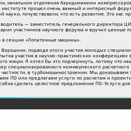
н, начальник отделения Аэродинамики компрессоро
м институте прошел очень важный и интересный фору
науки, почувствовали, что есть развитие. Это нас п
оводитель — заместитель генерального директора 
арил участников научного форума и вручил ценные п
о в секции «Лопаточные машины».
Ворошнин, подводя итоги участия молодых специали
опытка участия в научно-практических конференциях 
го жюри. Я хотел бы это подчеркнуть, потому что на
ер специализированного коммерческого расчетного П
 частности, в турбомашиностроении. Мы доказываем 
даем ПО или предлагаем услуги по расчетам и проект
особна сделать целостное предложение ПО-Услуги дл