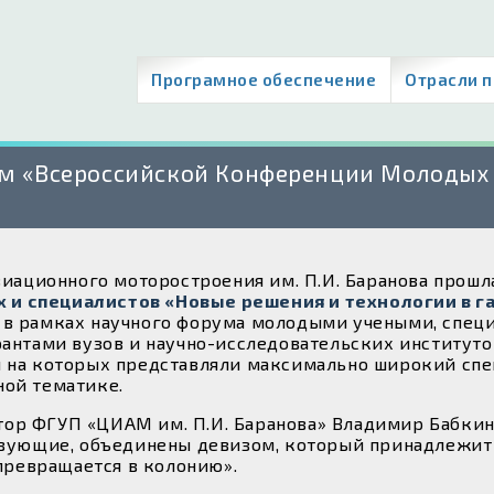
Програмное обеспечение
Отрасли 
ом «Всероссийской Конференции Молодых 
авиационного моторостроения им. П.И. Баранова прош
 и специалистов «Новые решения и технологии в г
 в рамках научного форума молодыми учеными, спец
рантами вузов и научно-исследовательских институто
ы на которых представляли максимально широкий спе
ной тематике.
ор ФГУП «ЦИАМ им. П.И. Баранова» Владимир Бабкин
ствующие, объединены девизом, который принадлежит
 превращается в колонию».