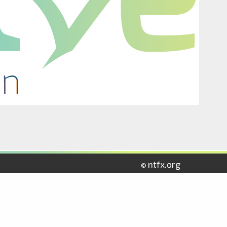
ntfx.org
©