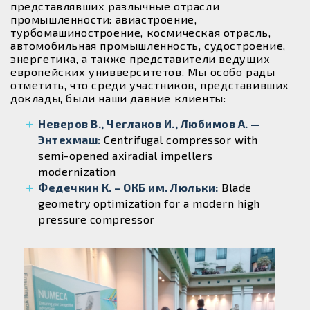
представлявших разлычные отрасли
промышленности: авиастроение,
турбомашиностроение, космическая отрасль,
автомобильная промышленность, судостроение,
энергетика, а также представители ведущих
европейских унивверситетов. Мы особо рады
отметить, что среди участников, представивших
доклады, были наши давние клиенты:
Неверов В., Чеглаков И., Любимов А. —
Энтехмаш:
Centrifugal compressor with
semi-opened axiradial impellers
modernization
Федечкин К. – ОКБ им. Люльки:
Blade
geometry optimization for a modern high
pressure compressor